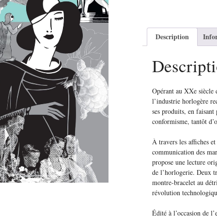
Description
Info
Descript
Opérant au XXe siècle d
l’industrie horlogère r
ses produits, en faisant
conformisme, tantôt d’o
À travers les affiches e
communication des marq
propose une lecture orig
de l’horlogerie. Deux t
montre-bracelet au détr
révolution technologiqu
Édité à l’occasion de l