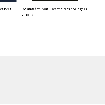
et 1973 –
De midi à minuit – les maîtres horlogers
79,00
€
Ajouter au panier