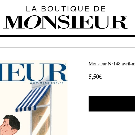
Monsieur N°148 avril-ma
5,50
€