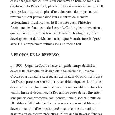
et les changements culturels qui ont servi de toile de fond à la
création de la Reverso et, plus tard, à sa réinvention continue. Il
partage les histoires de plus d’une douzaine de propriétaires
reverso qui ont personnalisé leurs montres de manière
profondément significative. Et il raconte aussi l’histoire
fascinante des fondateurs de Jaeger-LeCoultre, leurs inventions
qui ont eu un impact profond sur l’histoire horlogique, et le
développement de la Maison en tant que Manufacture intégrée
avec 180 compétences réunies sous un même toit.
À PROPOS DE LA REVERSO
En 1931, Jaeger-LeCoultre lance un garde-temps destiné à
devenir un classique du design du XXe siècle : la Reverso.
Créées pour résister aux rigueurs des matchs de polo, ses lignes
Art Déco épurées et son boîtier réversible unique en font l’une
des montres les plus immédiatement reconnaissables de tous les
temps. En neuf décennies, la Reverso ne cesse de se réinventer
sans jamais compromettre son identité : elle a accueilli plus de
50 calibres différents, tandis que son revers en métal blanc est
devenu une toile d’expression créative, décorée d’émail, de
gravures ou de pierres précieuses. Alors que la Reverso fête ses