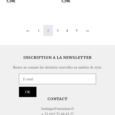
5,50
€
5,50
€
AJOUTER AU PANIER
AJOUTER AU PANIER
←
1
2
3
4
5
→
INSCRIPTION A LA NEWSLETTER
Restez au courant des dernières nouvelles en matière de style.
OK
CONTACT
boutique@monsieur.fr
+ 33 (0)5 57 49 43 27